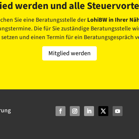
lied werden und alle Steuervorte
chen Sie eine Beratungsstelle der
LohiBW in Ihrer Nä
ngstermine. Die für Sie zuständige Beratungsstelle wir
setzen und einen Termin für ein Beratungsgespräch 
Mitglied werden
rung