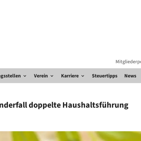
Mitgliederp
gsstellen
Verein
Karriere
Steuertipps
News
nderfall doppelte Haushaltsführung